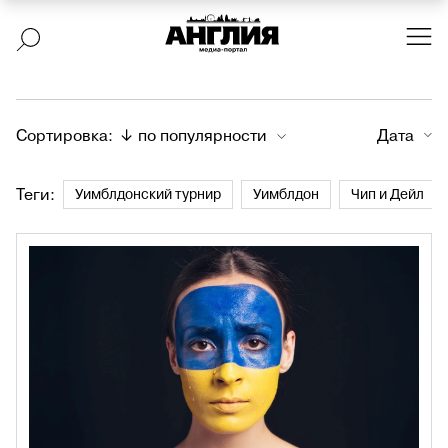
Сортировка:
↓ по популярности
Дата
Теги:
Уимблдонский турнир
Уимблдон
Чип и Дейл