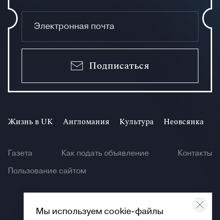
Подписаться
Жизнь в UK
Англомания
Культура
Неовсянка
И
Газета
Как подать объявление
Контакты
Пользование сайтом
Мы используем cookie-файлы