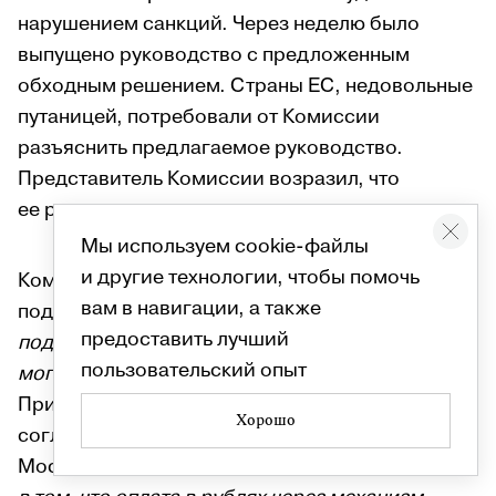
нарушением санкций. Через неделю было
выпущено руководство с предложенным
обходным решением. Страны ЕС, недовольные
путаницей, потребовали от Комиссии
разъяснить предлагаемое руководство.
Представитель Комиссии возразил, что
ее руководство
«все еще остается в силе»
.
Мы используем cookie-файлы
и другие технологии, чтобы помочь
Комиссар ЕС по энергетике Кадри Симсон
вам в навигации, а также
подтвердила, что Комиссия
«выпустит более
предоставить лучший
подробные инструкции о том, что компании
пользовательский опыт
могут и чего не могут делать в рамках санкций»
.
При этом маловероятно, что Брюссель
Хорошо
согласится с требованиями
Москвы.
«Мы должны дать компаниям ясность