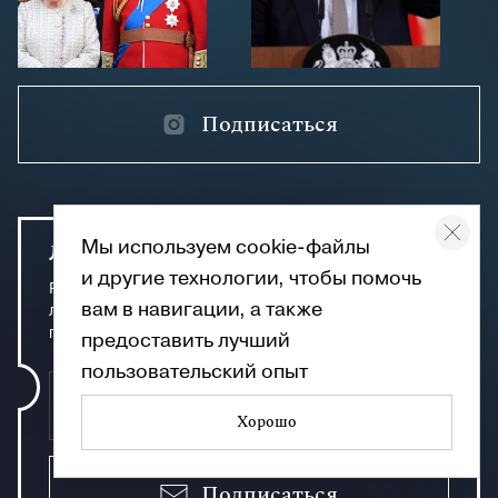
Подписаться
Мы используем cookie-файлы
Лучшее из Англии
и другие технологии, чтобы помочь
Раз в неделю присылаем письма с подборкой
вам в навигации, а также
лучших материалов: важные новости, эксклюзивные
публикации и многое другое
предоставить лучший
пользовательский опыт
Хорошо
Подписаться