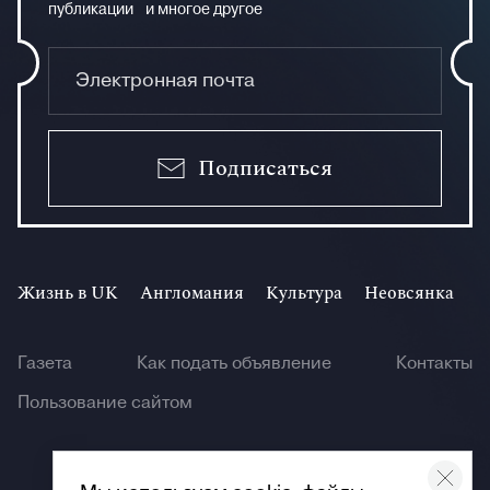
публикации и многое другое
Подписаться
Жизнь в UK
Англомания
Культура
Неовсянка
И
Газета
Как подать объявление
Контакты
Пользование сайтом