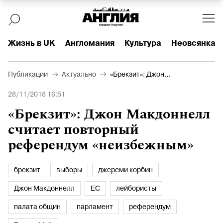
Жизнь в UK
Англомания
Культура
Неовсянка
Публикации
Актуально
«Брекзит»: Джон
Макдоннелл считает
28/11/2018 16:51
повторный референдум
«неизбежным»
«Брекзит»: Джон Макдоннелл
считает повторный
референдум «неизбежным»
брекзит
выборы
джереми корбин
Джон Макдоннелл
ЕС
лейбористы
палата общин
парламент
референдум