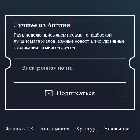
Лучшее из Англии
Раз в неделю присылаем письма с подборкой
лучших материалов: важные новости, эксклюзивные
публикации и многое другое
Подписаться
Жизнь в UK
Англомания
Культура
Неовсянка
И