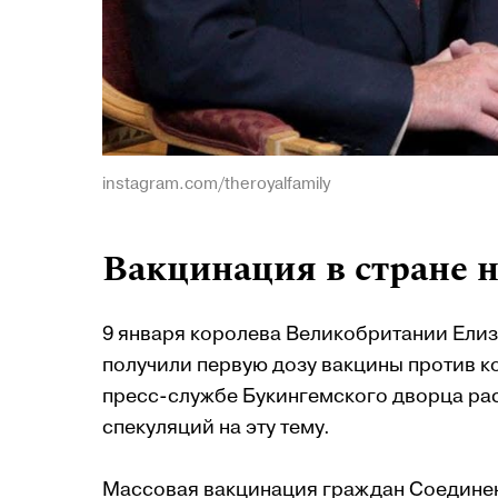
instagram.com/theroyalfamily
Вакцинация в стране н
9 января королева Великобритании Елиза
получили первую дозу вакцины против 
пресс-службе Букингемского дворца ра
спекуляций на эту тему.
Массовая вакцинация граждан Соединенн