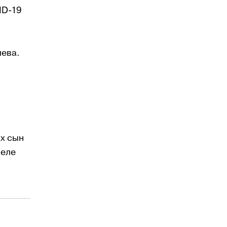
ID-19
лева.
Их сын
реле