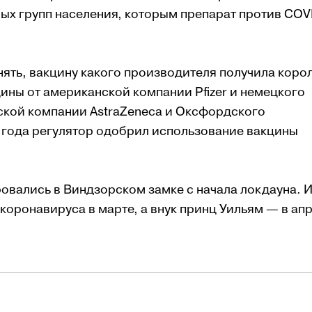
ных групп населения, которым препарат против COV
ять, вакцину какого производителя получила коро
ины от американской компании Pfizer и немецкого
ской компании AstraZeneca и Оксфордского
1 года регулятор одобрил использование вакцины
овались в Виндзорском замке с начала локдауна. 
коронавируса в марте, а внук принц Уильям — в ап