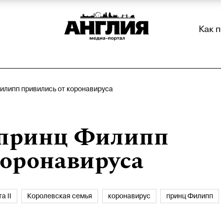
Как 
Филипп привились от коронавируса
и принц Филипп
коронавируса
а II
Королевская семья
коронавирус
принц Филипп