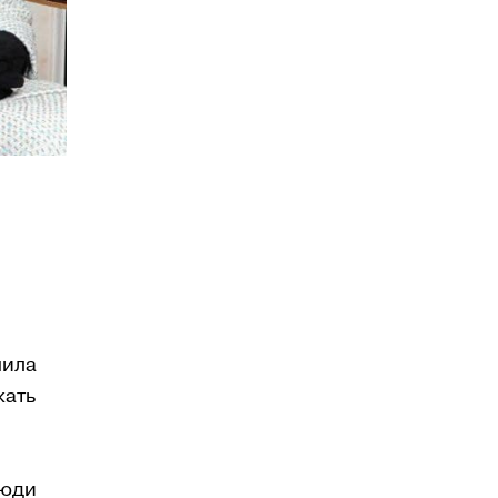
шила
жать
Люди