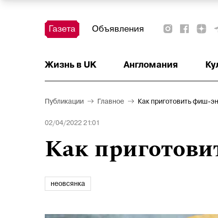
Газета
Объявления
Жизнь в UK
Тест
Красота и здоровье
Ваше право
Актуально
Аналитика
Читать!
Недвижимость
Наши на острове
Наши на старте
Афиша
Детское
Образование
Деньги
Англомания
Ку
Публикации
Главное
Как приготовить фиш-э
02/04/2022 21:01
Как приготови
неовсянка