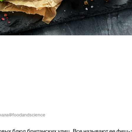
анала@foodandscience
овых блюд британских улиц. Все называют ее фиш-