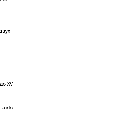
двух
до XV
hkado