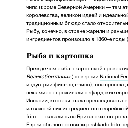
чипс (кроме Северной Америки — там э
королевства, великой идеей и идеальной
традиционным блюдо стало относительно 
Рыбу, конечно, в стране жарили и раньш
ингредиентов произошло в 1860-е годы (
Рыба и картошка
Прежде чем рыба с картошкой преврати
Великобритании»
(по версии
National Fed
индустрии фиш-энд-чипс), она прошла до
века мирно проживали сефардские евреи
Испании, которая стала преследовать с
из важнейших ингредиентов в еврейской
frito — оказались на Британских острова
Евреи обычно готовили peshkado frito п