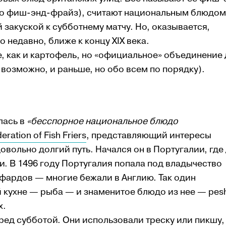
то фиш-энд-фрайз), считают национальным блюдом
 закуской к субботнему матчу. Но, оказывается,
недавно, ближе к концу XIX века.
е, как и картофель, но «официальное» объединение 
возможно, и раньше, но обо всем по порядку).
лась в
«бесспорное национальное блюдо
eration of Fish Friers
, представляющий интересы
вольно долгий путь. Начался он в Португалии, где 
. В 1496 году Португалия попала под владычество
ефардов — многие бежали в Англию. Так один
 кухне — рыба — и знаменитое блюдо из нее — pes
х.
еред субботой. Они использовали треску или пикшу,