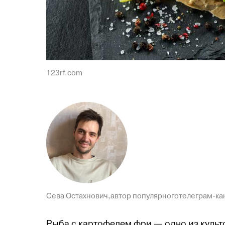
123rf.com
Сева Остахнович,автор популярноготелеграм-к
Рыба с картофелем фри — одно из культ