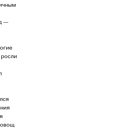
личным
д —
ногие
 росли
л
ался
ения
я
 овощ