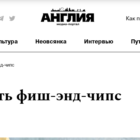
Как 
льтура
Неовсянка
Интервью
Пу
нд-чипс
ть фиш-энд-чипс