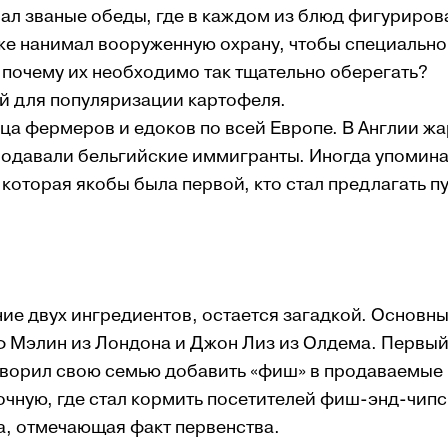
ал званые обеды, где в каждом из блюд фигуриров
же нанимал вооруженную охрану, чтобы специально
 почему их необходимо так тщательно оберегать?
й для популяризации картофеля.
ца фермеров и едоков по всей Европе. В Англии ж
продавали бельгийские иммигранты. Иногда упомин
которая якобы была первой, кто стал предлагать п
ие двух ингредиентов, остается загадкой. Основн
ф Мэлин из Лондона и Джон Лиз из Олдема. Первый
уговорил свою семью добавить «фиш» в продаваемые
сочную, где стал кормить посетителей фиш-энд-чипс
а, отмечающая факт первенства.