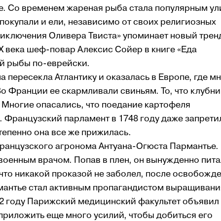
е. Со временем жареная рыба стала популярным у
покупали и ели, независимо от своих религиозных
риключения Оливера Твиста» упоминает новый трен
XIX века шеф-повар Алексис Сойер в книге «Еда
й рыбы по-еврейски.
а пересекла Атлантику и оказалась в Европе, где м
о Франции ее скармливали свиньям. То, что клубни
. Многие опасались, что поедание картофеля
 Французский парламент в 1748 году даже запрети
тепенно она все же прижилась.
ранцузского агронома Антуана-Огюста Пармантье.
военным врачом. Попав в плен, он вынужденно пит
 что никакой проказой не заболел, после освобожд
рмантье стал активным пропагандистом выращивани
72 году Парижский медицинский факультет объявил
приложить еще много усилий, чтобы добиться его