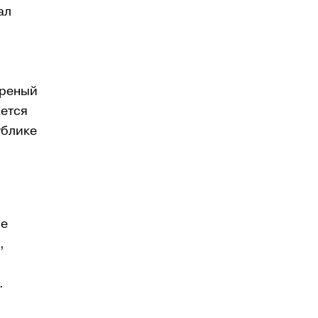
ал
ареный
ается
ублике
ые
,
.