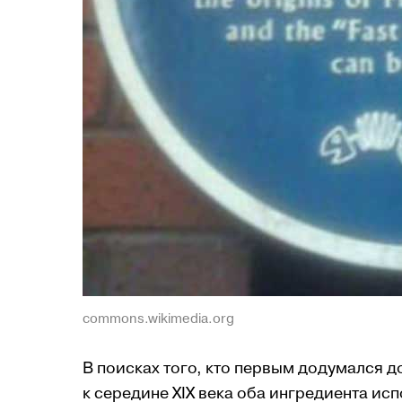
commons.wikimedia.org
В поисках того, кто первым додумался д
к середине XIX века оба ингредиента ис