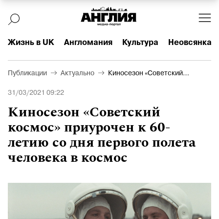
Жизнь в UK
Англомания
Культура
Неовсянка
Публикации
Актуально
Киносезон «Советский
космос» приурочен к 60-
31/03/2021 09:22
летию со дня первого
полета человека в космос
Киносезон «Советский
космос» приурочен к 60-
летию со дня первого полета
человека в космос