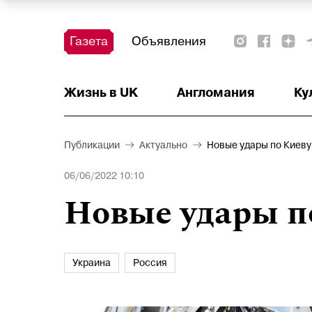
Газета
Объявления
Жизнь в UK
Тест
Красота и здоровье
Ваше право
Актуально
Аналитика
Читать!
Недвижимость
Наши на острове
Наши на старте
Афиша
Детское
Образование
Деньги
Англомания
Ку
Публикации
Актуально
Новые удары по Киеву
06/06/2022 10:10
Новые удары п
Украина
Россия