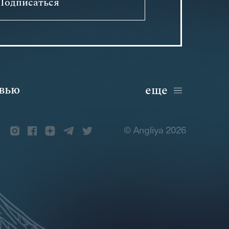
Подписаться
вью
еще
© Angliya 2026