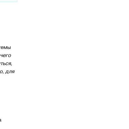
темы
ичего
ться,
о, для
а