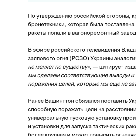
По утверждению российской стороны, кр
бронетехники, которая была поставлена 
ракеты попали в вагоноремонтный завод,
В эфире российского телевидения Влад
залпового огня (РСЗО) Украины аналог
не меняет по существу»
, — цитирует изд
мы сделаем соответствующие выводы и и
поражения целей, которые мы еще не за
Ранее Вашингтон обязался поставить У
способную поражать цели на расстоянии
универсальную пусковую установку про
и установки для запуска тактических ра
более крупная и может повысить огневу