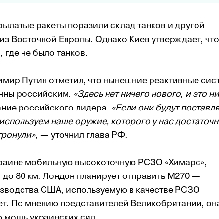
ылатые ракеты поразили склад танков и другой
из Восточной Европы. Однако Киев утверждает, что
 где не было танков.
имир Путин отметил, что нынешние реактивные сис
ичны российским.
«Здесь нет ничего нового, и это н
ание российского лидера.
«Если они будут поставля
спользуем наше оружие, которого у нас достаточн
тронули»
, — уточнил глава РФ.
краине мобильную высокоточную РСЗО «Химарс»,
 до 80 км. Лондон планирует отправить M270 —
изводства США, используемую в качестве РСЗО
кет. По мнению представителей Великобритании, он
ю мощь украинских сил.