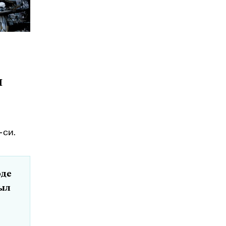
я
-си.
оде
ыл