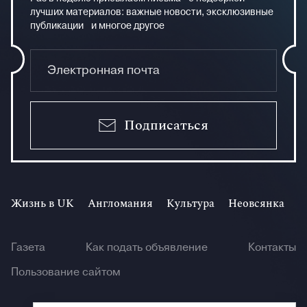
лучших материалов: важные новости, эксклюзивные
публикации и многое другое
Подписаться
Жизнь в UK
Англомания
Культура
Неовсянка
И
Газета
Как подать объявление
Контакты
Пользование сайтом