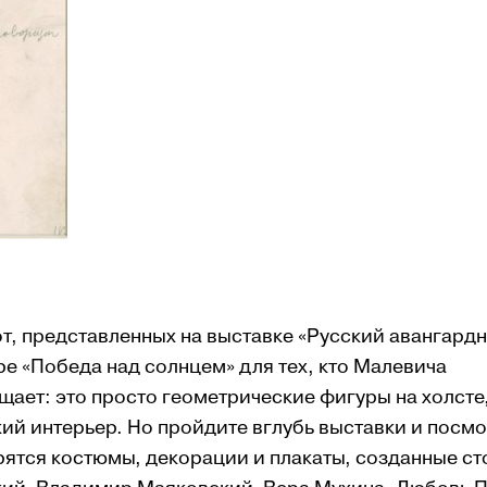
т, представленных на выставке «Русский авангард
ре «По­бе­да над солнцем» для тех, кто Малевича
щает: это просто геометрические фигуры на холсте
екий интерьер. Но прой­дите вглубь выставки и посмо
рятся костюмы, деко­ра­ции и плака­ты, созданные ст