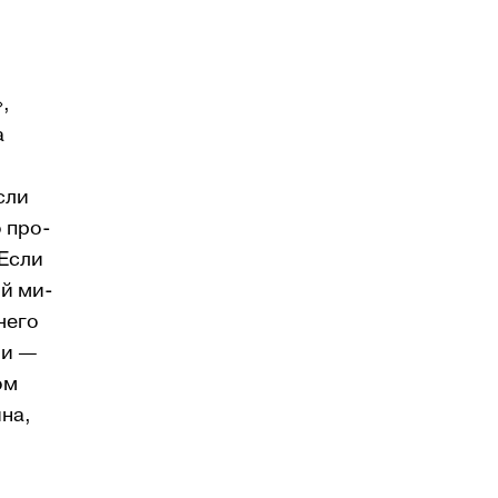
»,
а
сли
о про­
 Если
ой ми­
чего
ии —
ом
ина,