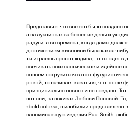
Предс­тавь­те, что все это было создано 
а на аукционах за бешеные деньги уходи
радуги, а во време­на, когда дамы должн
достижением живо­писи была какая-нибуд
ты играешь простолюдина, то ты одет в 
свечивать психологическое и идейное со
совсем погр­у­зить­ся в этот футуристиче
ровой, то начинает казаться, что после 
принципиально нового и не создано. Тот 
вот они, на эски­зах Любови Попо­вой. Т
«bold colors», в изобилии представлено в
напо­ми­нающую изделия Paul Smith, люб