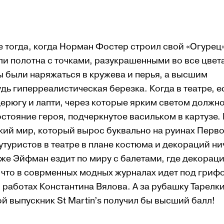
не тогда, когда Нор­ман Фостер строил свой «Огу­рец
ли полотна с точками, разукрашенными во все цвет
ы были на­ряжаться в кружева и пе­рья, а высшим
ь ги­перреалистическая березка. Когда в театре, е
дерюгу и лапти, через кото­рые ярким светом должн
стояние героя, подчеркнутое васильком в кар­тузе.
­ский мир, который вырос бук­вально на руинах Перв
футуристов в театре в плане костюма и декораций ни
же Эйфман ездит по миру с ба­ле­та­ми, где декорац
о, что в соврменных модных журналах идет под гриф
 ра­ботах Константина Вялова. А за ру­башку Тарелк
ой выпускник St Martin’s получил бы высший балл!