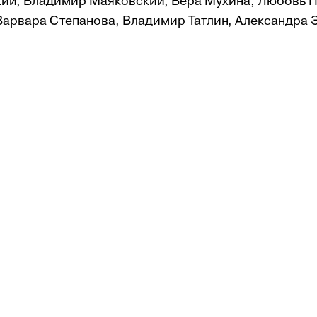
кий, Влади­мир Маяков­ский, Вера Мухи­на, Любовь 
Варвара Степанова, Владимир Татлин, Александра 