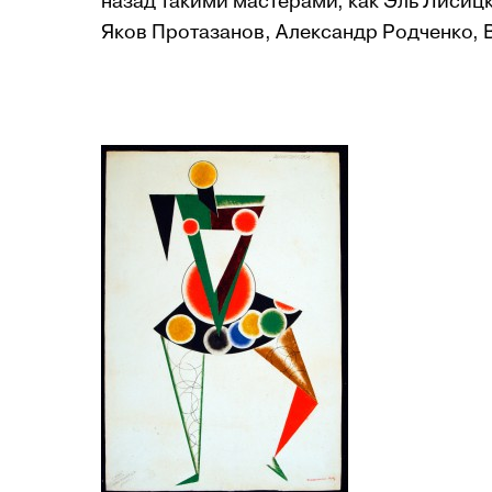
назад такими мастера­ми, как Эль Лисиц
Яков Про­тазанов, Александр Родченко, 