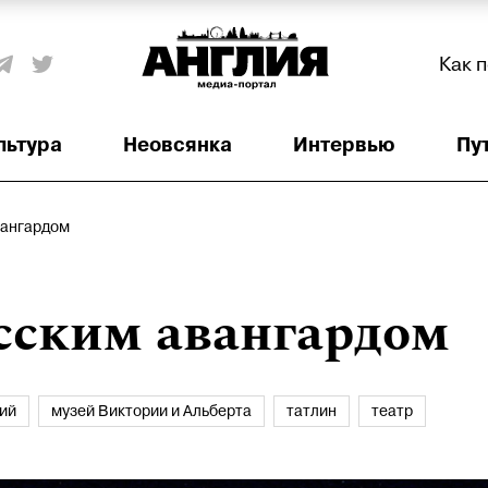
Как 
льтура
Неовсянка
Интервью
Пу
вангардом
сским авангардом
ий
музей Виктории и Альберта
татлин
театр