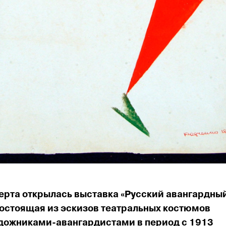
ерта открылась выставка «Русский аван­гард­ны
 состоящая из эскизов театральных кос­тюмов
удожни­ками-авангардистами в пе­риод с 1913