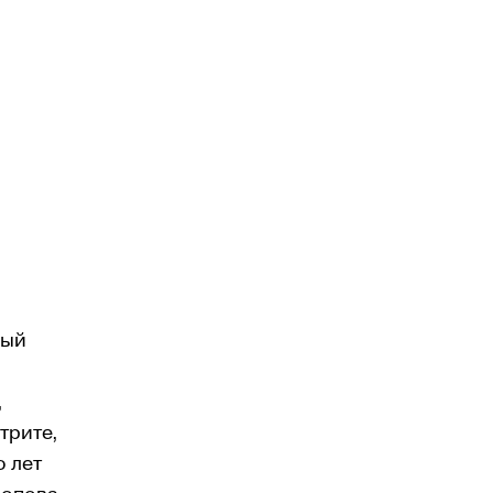
ный
,
трите,
о лет