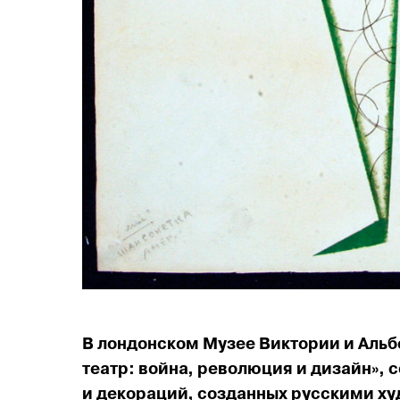
В лондонском Музее Викто­рии и Альб
театр: война, ре­во­люция и дизайн»,
и декораций, соз­дан­ных русскими х