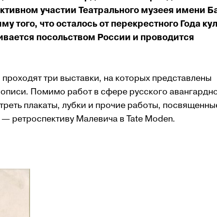
ак­тив­ном участии Теат­раль­ного музеея имени Б
у того, что оста­лось от перекре­стного Года ку
и­вается по­сольством Рос­сии и проводится
 проходят три выставки, на которых представлены
описи. Помимо работ в сфере русского авангардн
отреть плакаты, лубки и прочие работы, посвященны
 — ретроспек­ти­ву Малевича в Tate Moden.