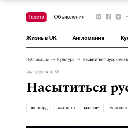
Газета
Объявления
Жизнь в UK
Тест
Красота и здоровье
Ваше право
Актуально
Аналитика
Читать!
Недвижимость
Наши на острове
Наши на старте
Афиша
Детское
Образование
Деньги
Англомания
Ку
Публикации
Культура
Насытиться русским а
24/10/2014 16:55
Насытиться ру
авангард
выставка
малевич
маяковск