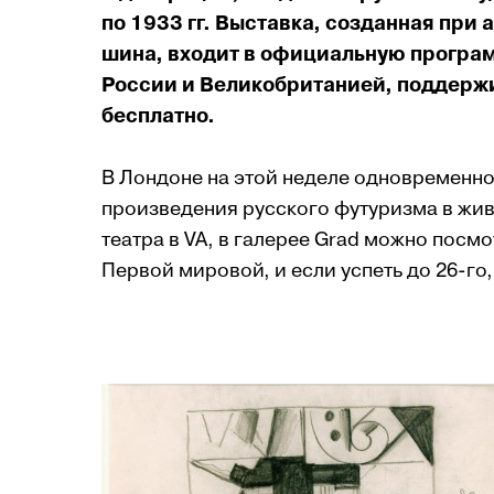
по 1933 гг. Выс­тавка, созданная при 
ши­на, входит в официальную программ
России и Велико­брита­нией, поддер­ж
бесплатно.
В Лондоне на этой неделе од­новременно
произведения русского футуризма в жив
театра в VA, в галерее Grad можно посм
Первой мировой, и если ус­петь до 26-го,