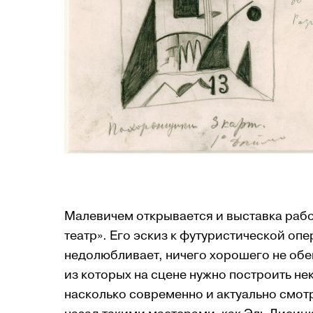
Малевичем открывается и выставка рабо
театр». Его эскиз к футуристической опе
недолюбливает, ни­чего хорошего не обе
из которых на сце­не нужно пост­роить н
нас­коль­ко совре­менно и актуаль­но смот