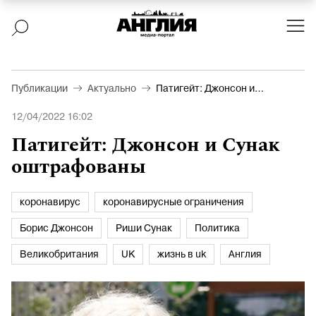
Публикации
Актуально
Патигейт: Джонсон и
Сунак оштрафованы
12/04/2022 16:02
Патигейт: Джонсон и Сунак
оштрафованы
коронавирус
коронавирусные ограничения
Борис Джонсон
Риши Сунак
Политика
Великобритания
UK
жизнь в uk
Англия