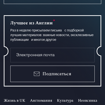
Лучшее из Англии
Раз в неделю присылаем письма с подборкой
лучших материалов: важные новости, эксклюзивные
публикации и многое другое
Подписаться
Жизнь в UK
Англомания
Культура
Неовсянка
И