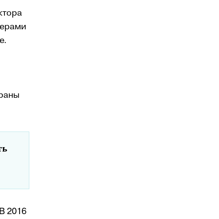
ктора
нерами
е.
траны
ть
В 2016