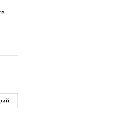
их
рий