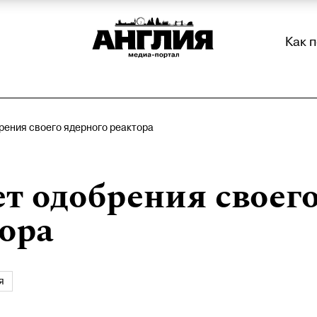
Как 
брения своего ядерного реактора
ет одобрения своег
ора
я