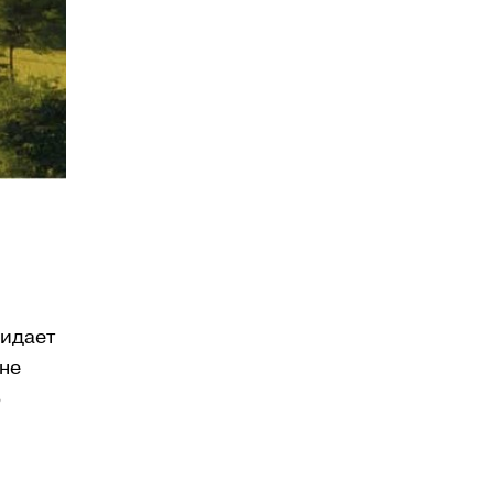
жидает
не
ю