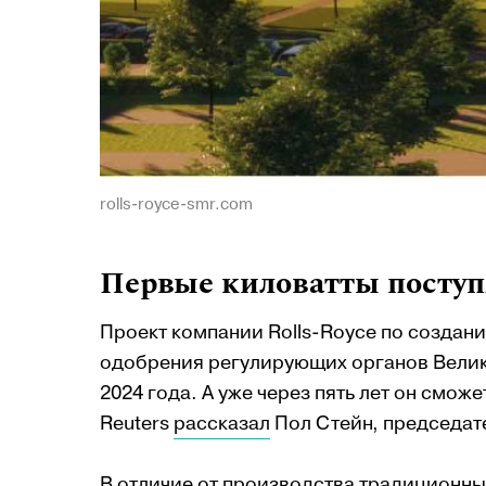
rolls-royce-smr.com
Первые киловатты поступя
Проект компании Rolls-Royce по создан
одобрения регулирующих органов Велико
2024 года. А уже через пять лет он смо
Reuters
рассказал
Пол Стейн, председате
В отличие от производства традиционны