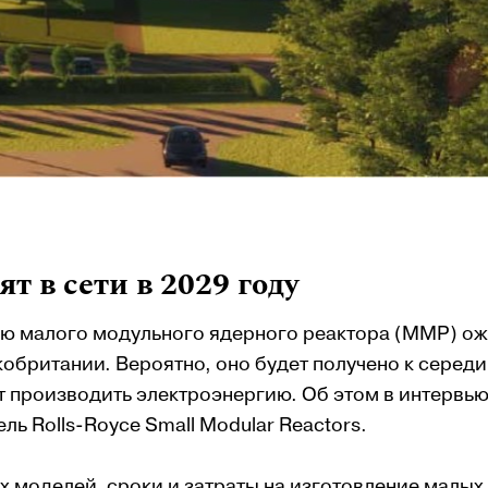
т в сети в 2029 году
ию малого модульного ядерного реактора (ММР) о
британии. Вероятно, оно будет получено к середи
жет производить электроэнергию. Об этом в интервь
ль Rolls-Royce Small Modular Reactors.
х моделей, сроки и затраты на изготовление малых