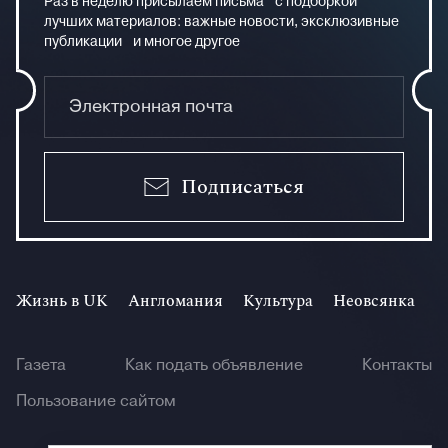
Раз в неделю присылаем письма с подборкой
лучших материалов: важные новости, эксклюзивные
публикации и многое другое
Подписаться
Жизнь в UK
Англомания
Культура
Неовсянка
И
Газета
Как подать объявление
Контакты
Пользование сайтом