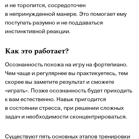
и не торопится, сосредоточен
в непринужденной манере.
Это помогает ему
поступать разумно и не поддаваться
инстинктивной реакции.
Как это работает?
Осознанность похожа на игру на фортепиано.
Чем чаще и регулярнее вы практикуетесь, тем
скорее вы заметите результат и сможете
«играть». Позже осознанность будет приходить
к вам естественно. Навык пригодится
в состоянии стресса, при решении сложных
задач и необходимости сконцентрироваться.
Существуют пять основных этапов тренировки