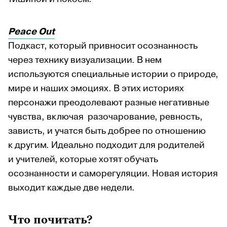
Peace Out
Подкаст, который привносит осознанность
через технику визуализации. В нем
используются специальные истории о природе,
мире и наших эмоциях. В этих историях
персонажи преодолевают разные негативные
чувства, включая разочарование, ревность,
зависть, и учатся быть добрее по отношению
к другим. Идеально подходит для родителей
и учителей, которые хотят обучать
осознанности и саморегуляции. Новая история
выходит каждые две недели.
Что почитать?