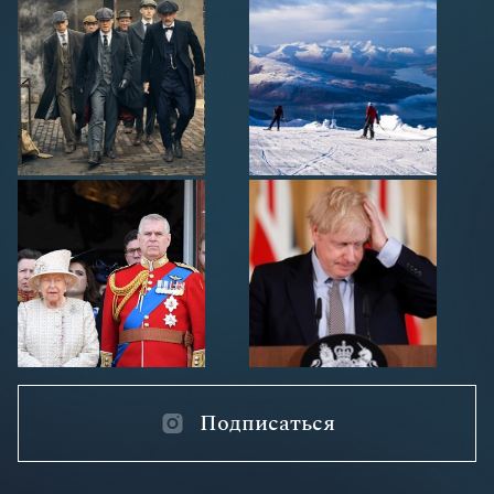
Подписаться