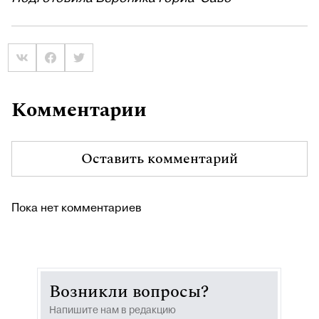
Комментарии
Оставить комментарий
Пока нет комментариев
Возникли вопросы?
Напишите нам в редакцию