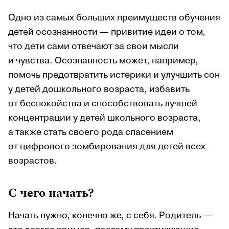
Одно из самых больших преимуществ обучения
детей осознанности — привитие идеи о том,
что дети сами отвечают за свои мысли
и чувства.
Осознанность может, например,
помочь предотвратить истерики и улучшить сон
у детей дошкольного возраста, избавить
от беспокойства и способствовать лучшей
концентрации у детей школьного возраста,
а также стать своего рода спасением
от цифрового зомбирования для детей всех
возрастов.
С чего начать?
Начать нужно, конечно же, с себя. Родитель —