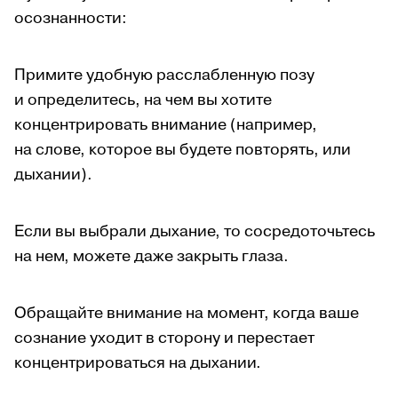
осознанности:
Примите удобную расслабленную позу
и определитесь, на чем вы хотите
концентрировать внимание (например,
на слове, которое вы будете повторять, или
дыхании).
Если вы выбрали дыхание, то сосредоточьтесь
на нем, можете даже закрыть глаза.
Обращайте внимание на момент, когда ваше
сознание уходит в сторону и перестает
концентрироваться на дыхании.