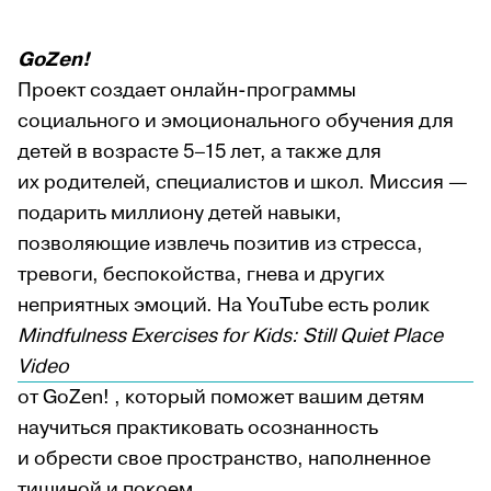
GoZen!
Проект создает онлайн-программы
социального и эмоционального обучения для
детей в возрасте 5–15 лет, а также для
их родителей, специалистов и школ. Миссия —
подарить миллиону детей навыки,
позволяющие извлечь позитив из стресса,
тревоги, беспокойства, гнева и других
неприятных эмоций. На YouTube есть ролик
Mindfulness Exercises for Kids: Still Quiet Place
Video
от GoZen! , который поможет вашим детям
научиться практиковать осознанность
и обрести свое пространство, наполненное
тишиной и покоем.