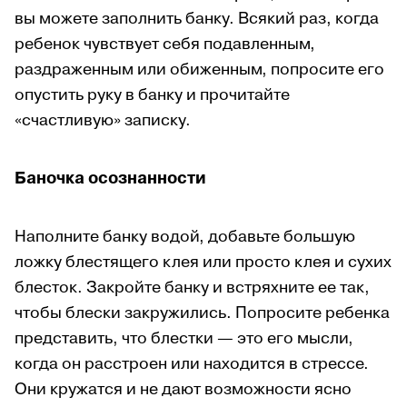
вы можете заполнить банку. Всякий раз, когда
ребенок чувствует себя подавленным,
раздраженным или обиженным, попросите его
опустить руку в банку и прочитайте
«счастливую» записку.
Баночка осознанности
Наполните банку водой, добавьте большую
ложку блестящего клея или просто клея и сухих
блесток. Закройте банку и встряхните ее так,
чтобы блески закружились. Попросите ребенка
представить, что блестки — это его мысли,
когда он расстроен или находится в стрессе.
Они кружатся и не дают возможности ясно