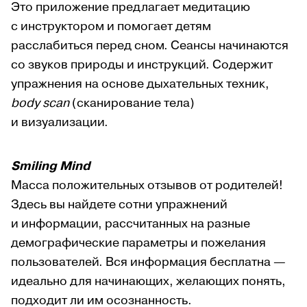
Это приложение предлагает медитацию
с инструктором и помогает детям
расслабиться перед сном. Сеансы начинаются
со звуков природы и инструкций. Содержит
упражнения на основе дыхательных техник,
body scan
(сканирование тела)
и визуализации.
Smiling Mind
Масса положительных отзывов от родителей!
Здесь вы найдете сотни упражнений
и информации, рассчитанных на разные
демографические параметры и пожелания
пользователей. Вся информация бесплатна —
идеально для начинающих, желающих понять,
подходит ли им осознанность.