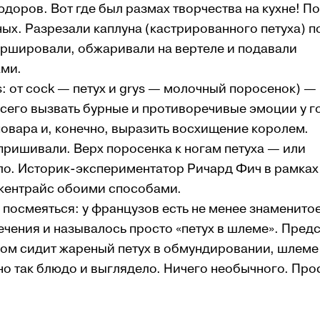
юдоров. Вот где был размах творчества на кухне! П
ных. Разрезали каплуна (кастрированного петуха) 
аршировали, обжаривали на вертеле и подавали
ами.
s: от cock — петух и grys — молочный поросенок) —
сего вызвать бурные и противоречивые эмоции у г
овара и, конечно, выразить восхищение королем.
 пришивали. Верх поросенка к ногам петуха — или
ло. Историк-экспериментатор Ричард Фич в рамках
кокентрайс обоими способами.
 посмеяться: у французов есть не менее знаменито
чения и называлось просто «петух в шлеме». Предс
хом сидит жареный петух в обмундировании, шлеме
о так блюдо и выглядело. Ничего необычного. Про