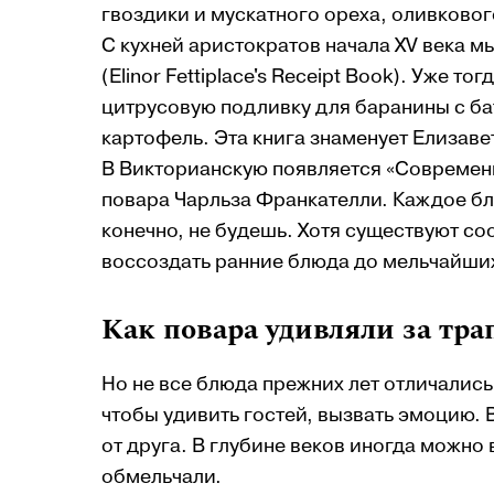
гвоздики и мускатного ореха, оливковог
C кухней аристократов начала XV века 
(Elinor Fettiplace's Receipt Book). Уже т
цитрусовую подливку для баранины с бат
картофель. Эта книга знаменует Елизаве
В Викторианскую появляется «Современн
повара Чарльза Франкателли. Каждое бл
конечно, не будешь. Хотя существуют с
воссоздать ранние блюда до мельчайших
Как повара удивляли за тра
Но не все блюда прежних лет отличалис
чтобы удивить гостей, вызвать эмоцию. 
от друга. В глубине веков иногда можно в
обмельчали.