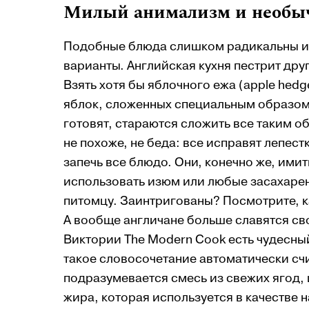
Милый анимализм и необы
Подобные блюда слишком радикальны и п
варианты. Английская кухня пестрит др
Взять хотя бы яблочного ежа (apple hed
яблок, сложенных специальным образом,
готовят, стараются сложить все таким о
не похоже, не беда: все исправят лепест
запечь все блюдо. Они, конечно же, ими
использовать изюм или любые засахарен
питомцу. Заинтригованы? Посмотрите, как 
А вообще англичане больше славятся св
Виктории The Modern Cook есть чудесны
такое словосочетание автоматически счи
подразумевается смесь из свежих ягод, 
жира, которая используется в качестве