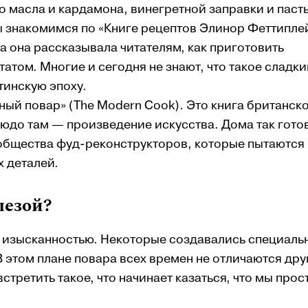
о масла и кардамона, винегретной заправки и паст
мы знакомимся по «Книге рецептов Элинор Феттипле
огда она рассказывала читателям, как приготовить
атом. Многие и сегодня не знают, что такое сладки
тинскую эпоху.
ый повар» (The Modern Cook). Это книга британск
юдо там — произведение искусства. Дома так гото
ообщества фуд-реконструкторов, которые пытаются
 деталей.
пезой?
ь изысканностью. Некоторые создавались специаль
В этом плане повара всех времен не отличаются дру
стретить такое, что начинает казаться, что мы прос