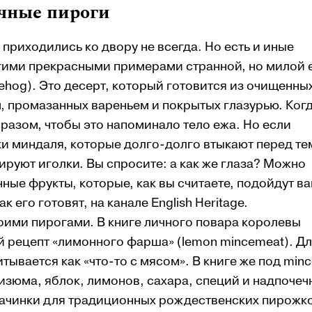
чные пироги
риходились ко двору не всегда. Но есть и иные
угими прекрасными примерами странной, но милой 
gehog). Это десерт, который готовится из очищенны
 промазанных вареньем и покрытых глазурью. Когд
бразом, чтобы это напоминало тело ежа. Но если
ки миндаля, которые долго-долго втыкают перед тем
тируют иголки. Вы спросите: а как же глаза? Можно
ные фрукты, которые, как вы считаете, подойдут в
его готовят, на канале English Heritage.
оими пирогами. В книге личного повара королевы
й рецепт «лимонного фарша» (lemon mincemeat). Дл
тывается как «что-то с мясом». В книге же под min
изюма, яблок, лимонов, сахара, специй и надпочеч
 начинки для традиционных рождественских пирожк