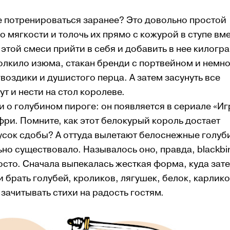
е потренироваться заранее? Это довольно простой
о мягкости и толочь их прямо с кожурой в ступе вм
 этой смеси прийти в себя и добавить в нее килогр
лкило изюма, стакан бренди с портвейном и немн
воздики и душистого перца. А затем засунуть все
ут и нести на стол королеве.
и о голубином пироге: он появляется в сериале «Иг
ри. Помните, как этот белокурый король достает
усок сдобы? А оттуда вылетают белоснежные голу
но существовало. Называлось оно, правда, blackbi
осто. Сначала выпекалась жесткая форма, куда зат
 брать голубей, кроликов, лягушек, белок, карлико
зачитывать стихи на радость гостям.