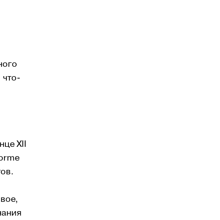
ного
 что-
це XII
Forme
тов.
вое,
нания