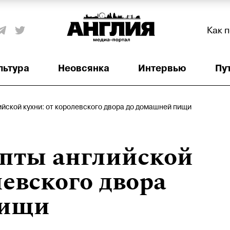
Как 
льтура
Неовсянка
Интервью
Пу
йской кухни: от королевского двора до домашней пищи
пты английской
левского двора
пищи