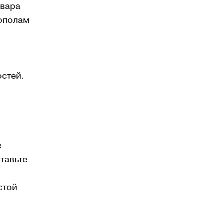
овара
пополам
остей.
е
тавьте
стой