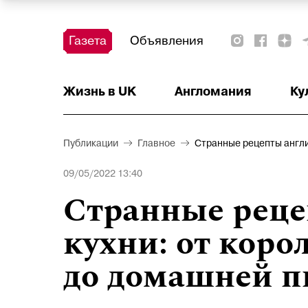
Газета
Объявления
Жизнь в UK
Тест
Красота и здоровье
Ваше право
Актуально
Аналитика
Читать!
Недвижимость
Наши на острове
Наши на старте
Афиша
Детское
Образование
Деньги
Англомания
Ку
Публикации
Главное
Странные рецепты англи
09/05/2022 13:40
Странные реце
кухни: от коро
до домашней 