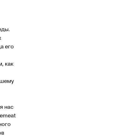
еды.
х
а его
, как
ашему
я нас
cemeat
ного
ов