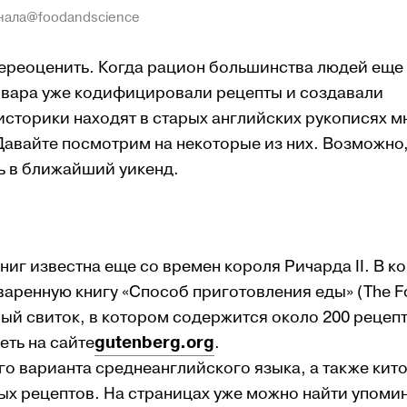
анала@foodandscience
переоценить. Когда рацион большинства людей еще
повара уже кодифицировали рецепты и создавали
историки находят в старых английских рукописях м
Давайте посмотрим на некоторые из них. Возможно,
ть в ближайший уикенд.
г известна еще со времен короля Ричарда II. В кон
варенную книгу «Способ приготовления еды» (The 
тный свиток, в котором содержится около 200 рецеп
ть на сайте
gutenberg.org
.
о варианта среднеанглийского языка, а также кито
ых рецептов. На страницах уже можно найти упоми