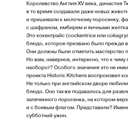
Королевство Англия XV века, династия Т
в то время создавали даже новых живот
и пришивали к молочному поросенку, ф
с шафраном, имбирем и яичными желтк
Это кокентрайс (cockentrice или cokagry
блюдо, которое призвано было прежде в
Они должны были отметить мастерство п
Но вам, наверное, интересно, что к чему
наоборот? Особого значения это не име
проекта Historic Kitchens воспроизвел 
Не только при английском дворе любили
блюдо. Оно также подавалось для развле
запеченного поросенка, на котором вер
и с боевым флагом. Представили? Именн
субботний ужин.