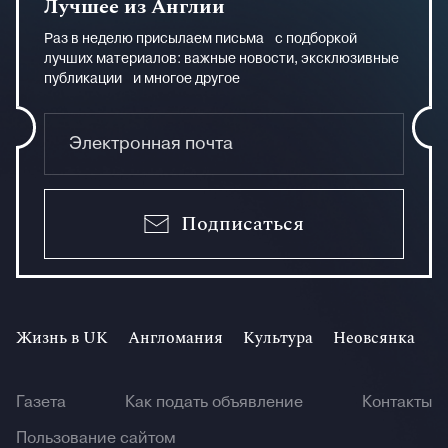
Лучшее из Англии
Раз в неделю присылаем письма с подборкой
лучших материалов: важные новости, эксклюзивные
публикации и многое другое
Подписаться
Жизнь в UK
Англомания
Культура
Неовсянка
И
Газета
Как подать объявление
Контакты
Пользование сайтом