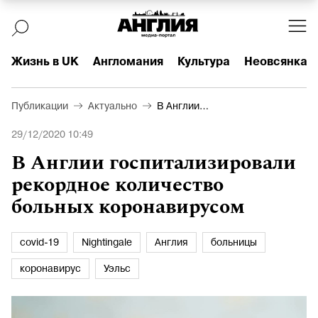
Жизнь в UK
Англомания
Культура
Неовсянка
Публикации
Актуально
В Англии
госпитализировали
29/12/2020 10:49
рекордное количество
больных коронавирусом
В Англии госпитализировали
рекордное количество
больных коронавирусом
covid-19
Nightingale
Англия
больницы
коронавирус
Уэльс