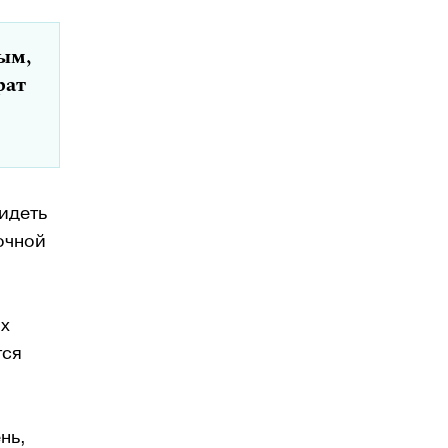
ым,
рат
видеть
очной
ых
тся
нь,