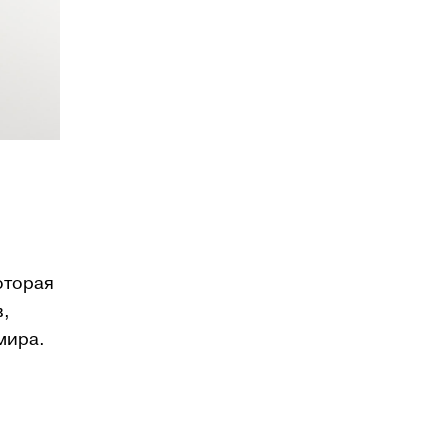
оторая
в,
мира.