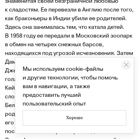
знаменитая своей безграничной любовью
к сладостям. Ее перевезли в Англию после того,
как браконьеры в Индии убили ее родителей.
Здесь она занималась тем, что катала детей.
В 1958 году ее передали в Московский зоопарк
в обмен на четырех снежных барсов,
находящихся под угрозой исчезновения. Затем
Дамбо попала к цирковой артистке Долли
Мы используем cookie-файлы
Джейкобс, а после была продана
и другие технологии, чтобы помочь
голливудскому цирковому продюсеру Полу В.
вам в навигации, а также
Кейе и жила в Калифорнии с тремя другими
предоставить лучший
слонами.
пользовательский опыт
Белый медведь Брумас был первым, кто
родился и вырос в зоопарке. Через год после
Хорошо
его рождения, в 1950-м году, количество
посетителей зоопарка выросло до 3 000 000.