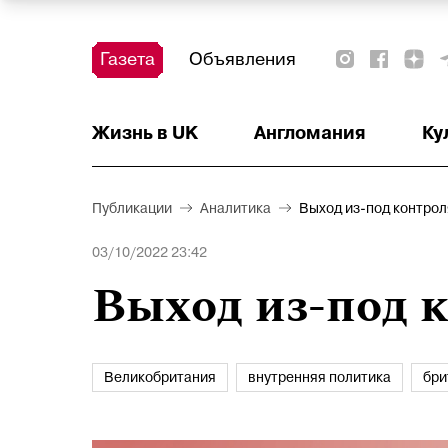
Газета
Объявления
Жизнь в UK
Тест
Красота и здоровье
Ваше право
Актуально
Аналитика
Читать!
Недвижимость
Наши на острове
Наши на старте
Афиша
Детское
Образование
Деньги
Англомания
Ку
Публикации
Аналитика
Выход из-под контрол
03/10/2022 23:42
Выход из-под 
Великобритания
внутренняя политика
бри