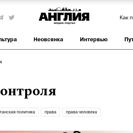
Как 
льтура
Неовсянка
Интервью
Пу
я
контроля
танская политика
права
права человека