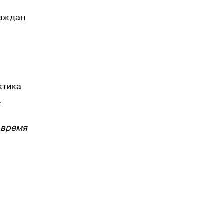
раждан
ктика
.
 время