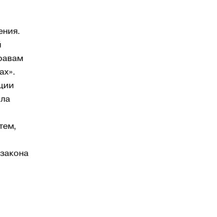
ения.
й
правам
ах».
нции
сла
тем,
 закона