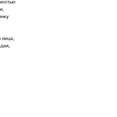
имостью
и,
енку
 лица,
ждая,