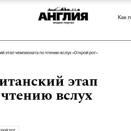
Как 
й этап чемпионата по чтению вслух «Открой рот»
итанский этап
 чтению вслух
крой рот