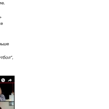
ие.
ь
же
льше
утбол“,