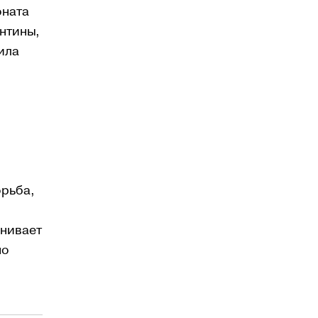
оната
нтины,
ила
орьба,
енивает
но