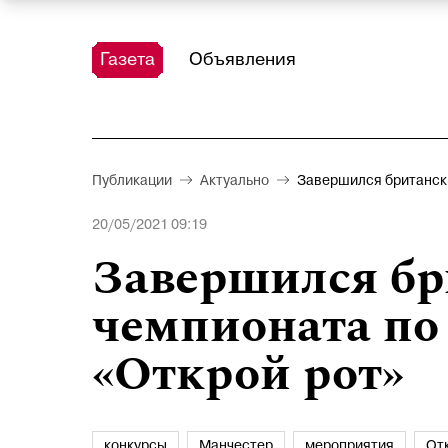
Газета
Объявления
Публикации
Актуально
Завершился британски
20/05/2021 09:19
Завершился бр
чемпионата по
«Открой рот»
конкурсы
Манчестер
мероприятия
От