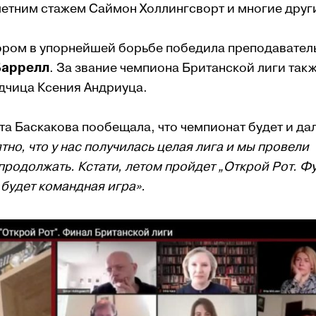
летним стажем Саймон Холлингсворт и многие друг
тором в упорнейшей борьбе победила преподавател
Баррелл
. За звание чемпиона Британской лиги так
дчица Ксения Андриуца.
а Баскакова пообещала, что чемпионат будет и да
но, что у нас получилась целая лига и мы провели
 продолжать. Кстати, летом пройдет „Открой Рот. Ф
 будет командная игра».