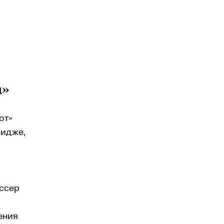
а»
от»
ридже,
ссер
ения