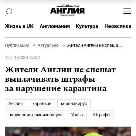
Жизнь в UK
Англомания
Культура
Неовсянка
Публикации
Актуально
Жители Англии не спешат
выплачивать штрафы за
18/11/2020 13:53
нарушение карантина
Жители Англии не спешат
выплачивать штрафы
за нарушение карантина
Англия
карантин
коронавирус
нарушение самоизоляции
Уэльс
Штрафы