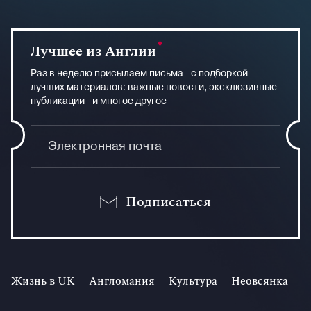
Лучшее из Англии
Раз в неделю присылаем письма с подборкой
лучших материалов: важные новости, эксклюзивные
публикации и многое другое
Подписаться
Жизнь в UK
Англомания
Культура
Неовсянка
И