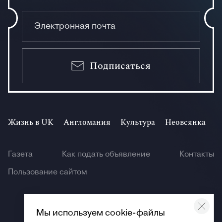
Подписаться
Жизнь в UK
Англомания
Культура
Неовсянка
И
Газета
Как подать объявление
Контакты
Пользование сайтом
Мы используем cookie-файлы