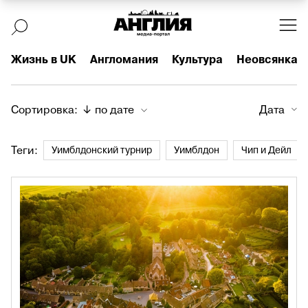
Жизнь в UK
Англомания
Культура
Неовсянка
Сортировка:
↓ по дате
Дата
Теги:
Уимблдонский турнир
Уимблдон
Чип и Дейл