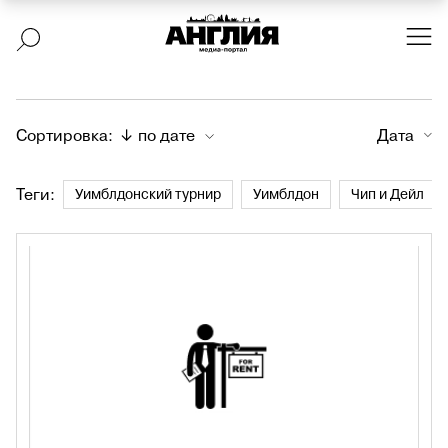
Сортировка:
↓ по дате
Дата
Теги:
Уимблдонский турнир
Уимблдон
Чип и Дейл