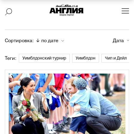
Сортировка:
↓ по дате
Дата
Теги:
Уимблдонский турнир
Уимблдон
Чип и Дейл