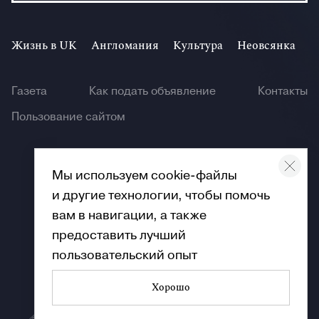
Жизнь в UK
Англомания
Культура
Неовсянка
И
Газета
Как подать объявление
Контакты
Пользование сайтом
Мы используем cookie-файлы
и другие технологии, чтобы помочь
© Angliya 2026
вам в навигации, а также
предоставить лучший
пользовательский опыт
Хорошо