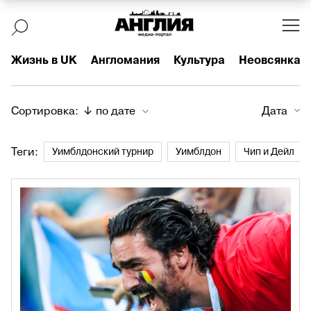
Жизнь в UK
Англомания
Культура
Неовсянка
Сортировка:
↓ по дате
Дата
Теги:
Уимблдонский турнир
Уимблдон
Чип и Дейл