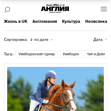
Жизнь в UK
Англомания
Культура
Неовсянка
Сортировка:
↓ по дате
Дата
Теги:
Уимблдонский турнир
Уимблдон
Чип и Дейл