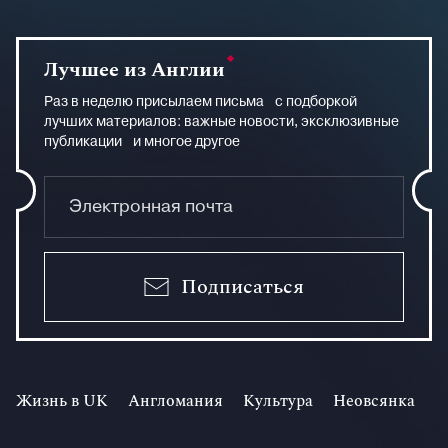
Лучшее из Англии
Раз в неделю присылаем письма с подборкой
лучших материалов: важные новости, эксклюзивные
публикации и многое другое
Подписаться
Жизнь в UK
Англомания
Культура
Неовсянка
И