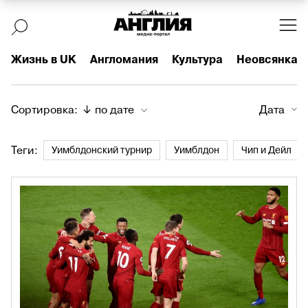
Жизнь в UK
Англомания
Культура
Неовсянка
Сортировка:
↓ по дате
Дата
Теги:
Уимблдонский турнир
Уимблдон
Чип и Дейл