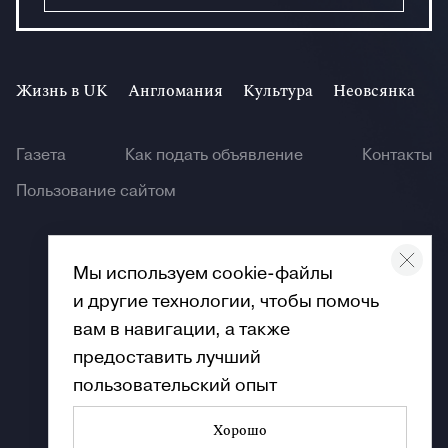
Жизнь в UK
Англомания
Культура
Неовсянка
И
Газета
Как подать объявление
Контакты
Пользование сайтом
Мы используем cookie-файлы
и другие технологии, чтобы помочь
© Angliya 2026
вам в навигации, а также
предоставить лучший
пользовательский опыт
Хорошо