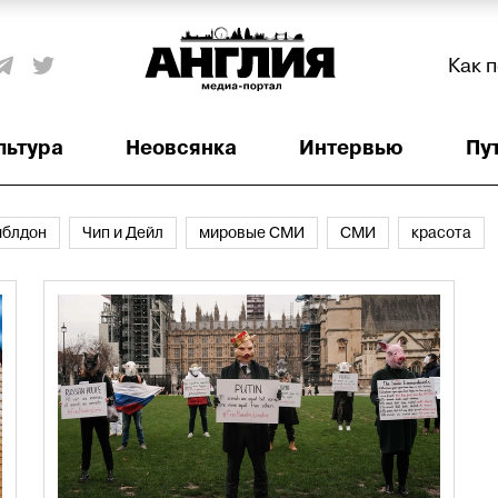
Как 
льтура
Неовсянка
Интервью
Пу
мблдон
Чип и Дейл
мировые СМИ
СМИ
красота