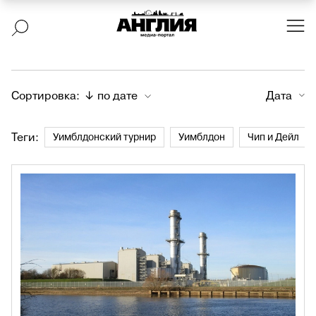
Сортировка:
↓ по дате
Дата
Теги:
Уимблдонский турнир
Уимблдон
Чип и Дейл