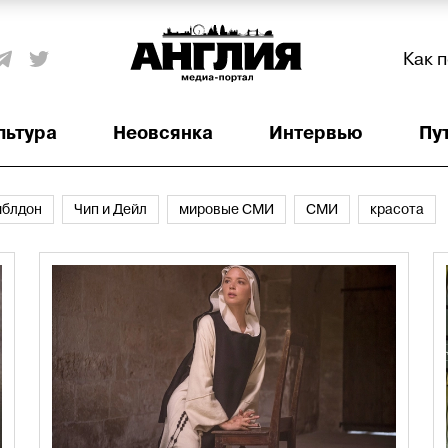
Как 
льтура
Неовсянка
Интервью
Пу
мблдон
Чип и Дейл
мировые СМИ
СМИ
красота