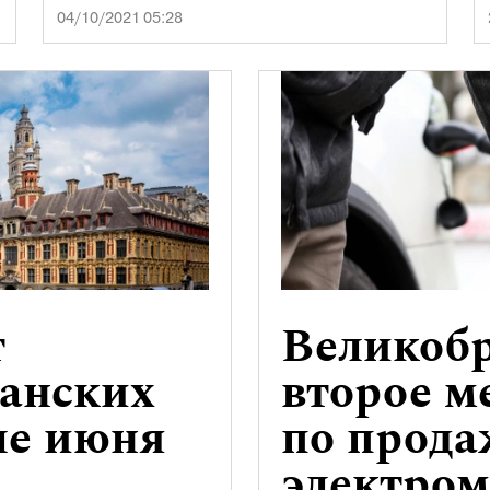
04/10/2021 05:28
т
Великобр
анских
второе м
ле июня
по прода
электро