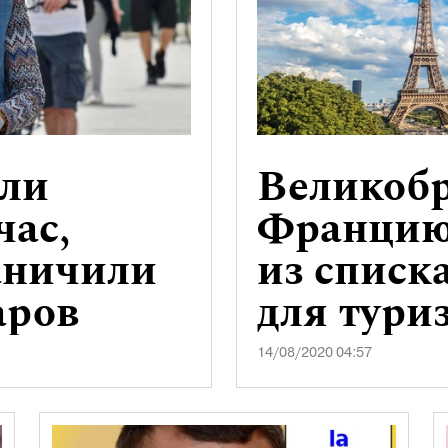
ели
Великобр
час,
Францию
аничили
из списк
аров
для тури
14/08/2020 04:57