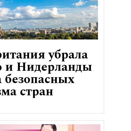
итания убрала
 и Нидерланды
а безопасных
зма стран