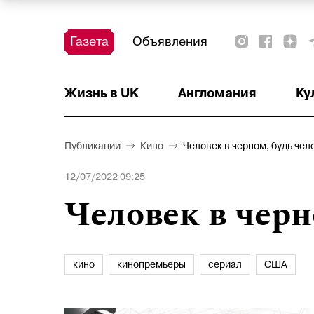
Газета
Объявления
Жизнь в UK
Тест
Красота и здоровье
Ваше право
Актуально
Аналитика
Читать!
Недвижимость
Наши на острове
Наши на старте
Афиша
Детское
Образование
Деньги
Англомания
Ку
Публикации
Кино
Человек в черном, будь чел
12/07/2022 09:25
Человек в черн
кино
кинопремьеры
сериал
США