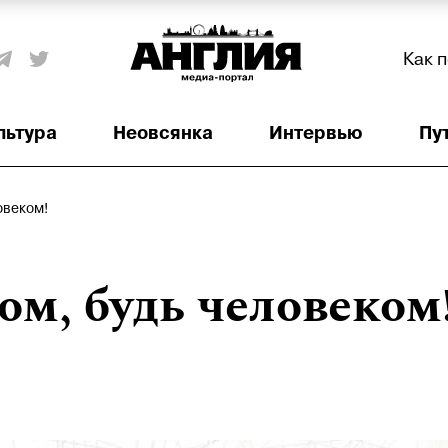
Как 
льтура
Неовсянка
Интервью
Пу
овеком!
ом, будь человеком