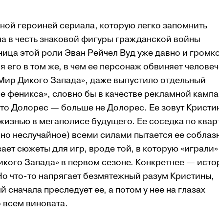
вной героиней сериала, которую легко запомнить
ана в честь знаковой фигуры гражданской войны
ьница этой роли Эван Рейчел Вуд уже давно и громк
его в том же, в чем ее персонаж обвиняет человеч
«Мир Дикого Запада», даже выпустило отдельный
 феникса», словно бы в качестве рекламной камп
, что Долорес — больше не Долорес. Ее зовут Кристи
жизнью в мегаполисе будущего. Ее соседка по квар
вно неслучайное) всеми силами пытается ее соблаз
ает сюжеты для игр, вроде той, в которую «играли»
икого Запада» в первом сезоне. Конкретнее — исто
Но что-то напрягает безмятежный разум Кристины,
 сначала преследует ее, а потом у нее на глазах
о всем виновата.