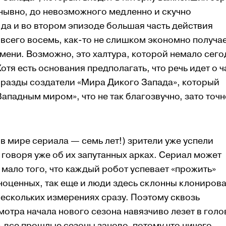
унывно, до невозможного медленно и скучно
да и во втором эпизоде большая часть действия
 всего восемь, как-то не слишком экономно получа
емени. Возможно, это халтура, которой немало сего
тя есть основания предполагать, что речь идет о ч
оразды создатели «Мира Дикого Запада», который
Западным миром», что не так благозвучно, зато точн
 в мире сериала — семь лет!) зрители уже успели
 говоря уже об их запутанных арках. Сериал может
мало того, что каждый робот успевает «прожить»
ноценных, так еще и люди здесь склонны клонирова
 нескольких измерениях сразу. Поэтому сквозь
отра начала нового сезона навязчиво лезет в голо
 все прошлые сезоны заново, потому что ничего