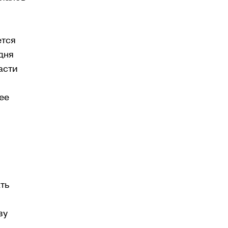
ется
дня
асти
ее
ть
ву