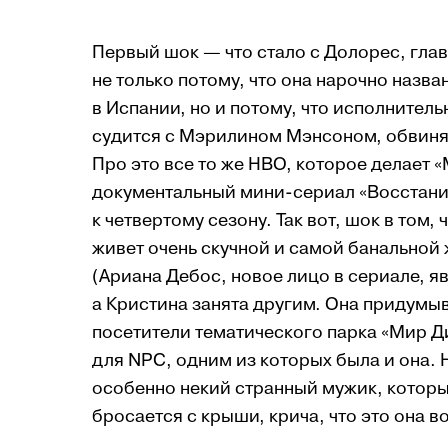
Первый шок — что стало с Долорес, гла
не только потому, что она нарочно назв
в Испании, но и потому, что исполнител
судится с Мэрилином Мэнсоном, обвиняя 
Про это все то же НВО, которое делает 
документальный мини-сериал «Восстание
к четвертому сезону. Так вот, шок в том
живет очень скучной и самой банальной 
(Ариана Дебос, новое лицо в сериале, я
а Кристина занята другим. Она придумыв
посетители тематического парка «Мир Д
для NPC, одним из которых была и она. 
особенно некий странный мужик, который
бросается с крыши, крича, что это она в