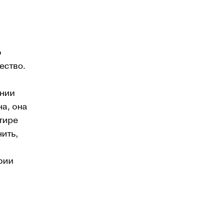
о
ество.
ании
на, она
тире
нить,
рии