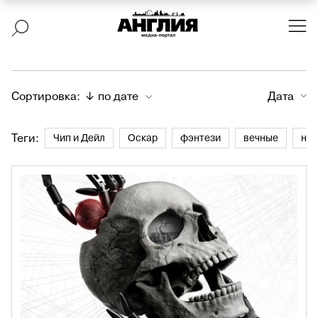
Сортировка:
↓ по дате
Дата
Теги:
Чип и Дейл
Оскар
фэнтези
вечные
не