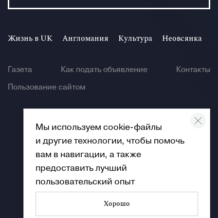
Жизнь в UK
Англомания
Культура
Неовсянка
И
Газета
Как подать объявление
Контакты
Пользование сайтом
Мы используем cookie-файлы
и другие технологии, чтобы помочь
© Angliya 2026
вам в навигации, а также
предоставить лучший
пользовательский опыт
Хорошо