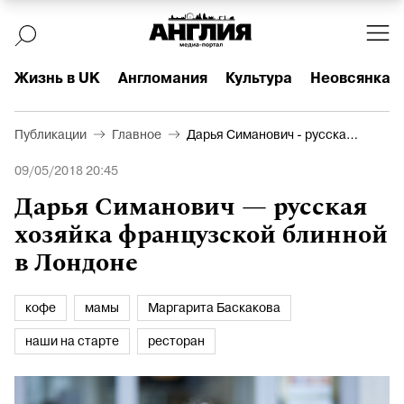
Жизнь в UK
Англомания
Культура
Неовсянка
Публикации
Главное
Дарья Симанович - русская
хозяйка французской
09/05/2018 20:45
блинной в Лондоне
Дарья Симанович — русская
хозяйка французской блинной
в Лондоне
кофе
мамы
Маргарита Баскакова
наши на старте
ресторан