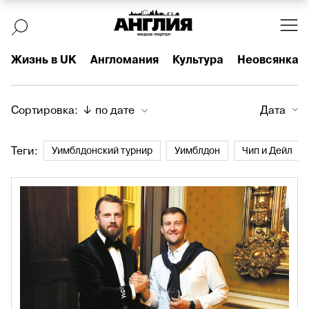
Жизнь в UK
Англомания
Культура
Неовсянка
Сортировка:
↓ по дате
Дата
Теги:
Уимблдонский турнир
Уимблдон
Чип и Дейл