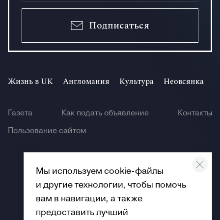
Подписаться
Жизнь в UK
Англомания
Культура
Неовсянка
И
Газета
Как подать объявление
Контакты
Пользование сайтом
Мы используем cookie-файлы
и другие технологии, чтобы помочь
© Angliya 2026
вам в навигации, а также
предоставить лучший