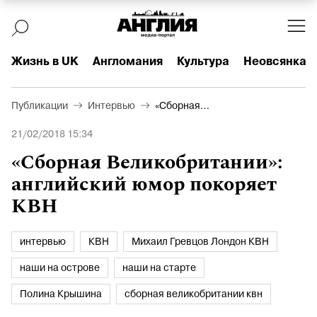
Жизнь в UK
Англомания
Культура
Неовсянка
Публикации
Интервью
«Сборная
Великобритании»:
21/02/2018 15:34
английский юмор покоряет
КВН
«Сборная Великобритании»:
английский юмор покоряет
КВН
интервью
КВН
Михаил Гревцов Лондон КВН
наши на острове
наши на старте
Полина Крышина
сборная великобритании квн