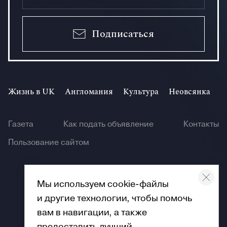
Подписаться
Жизнь в UK
Англомания
Культура
Неовсянка
И
Газета
Как подать объявление
Контакты
Пользование сайтом
Мы используем cookie-файлы
и другие технологии, чтобы помочь
© Angliya 2026
вам в навигации, а также
предоставить лучший