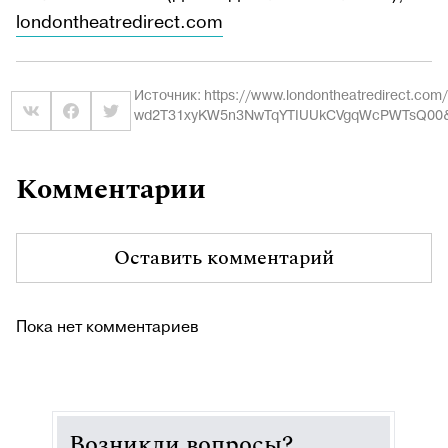
londontheatredirect.com
Источник: https://www.londontheatredirect.com/d
wd2T31xyKW5n3NwTqYTIUUkCVgqWcPWTsQ00&utm
Комментарии
Оставить комментарий
Пока нет комментариев
Возникли вопросы?