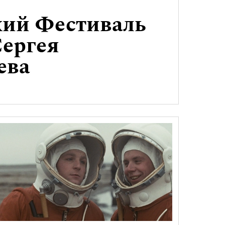
кий Фестиваль
ергея
ева