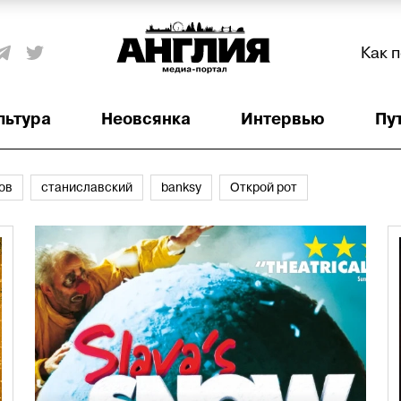
Как 
льтура
Неовсянка
Интервью
Пу
ов
станиславский
banksy
Открой рот