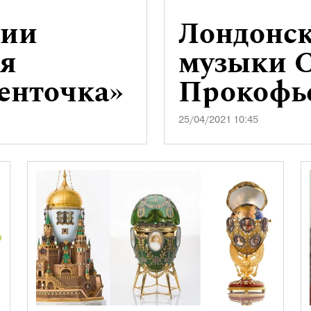
нии
Лондонс
ия
музыки С
енточка»
Прокофь
25/04/2021 10:45