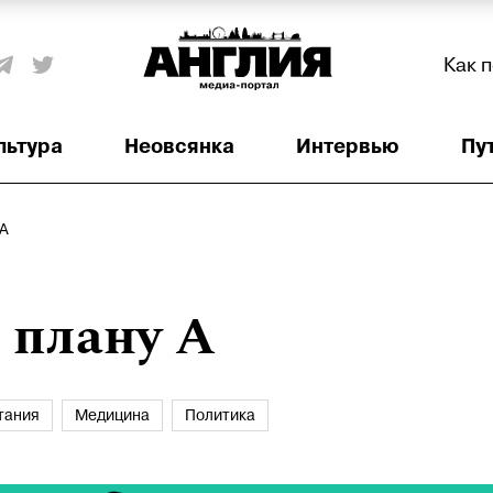
Как 
льтура
Неовсянка
Интервью
Пу
 А
 плану А
тания
Медицина
Политика