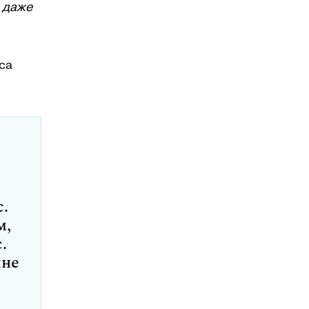
е даже
са
.
м,
.
лне