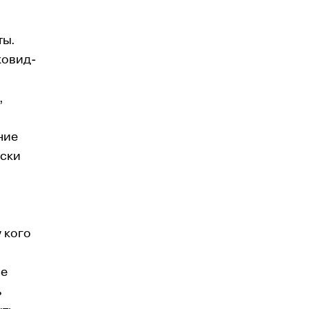
ты.
ковид-
,
ние
аски
 кого
се
ь