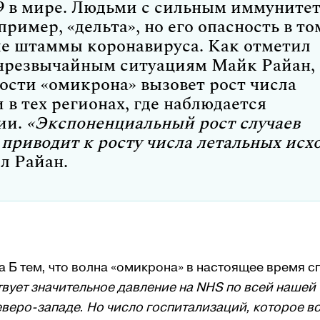
9 в мире. Людьми с сильным иммуните
пример, «дельта», но его опасность в то
ые штаммы коронавируса. Как отметил
 чрезвычайным ситуациям Майк Райан,
ности «омикрона» вызовет рост числа
в тех регионах, где наблюдается
ии.
«Экспоненциальный рост случаев
приводит к росту числа летальных исх
л Райан.
 Б тем, что волна «омикрона» в настоящее время с
вует значительное давление на NHS по всей нашей
еверо-западе.
Но число госпитализаций, которое в