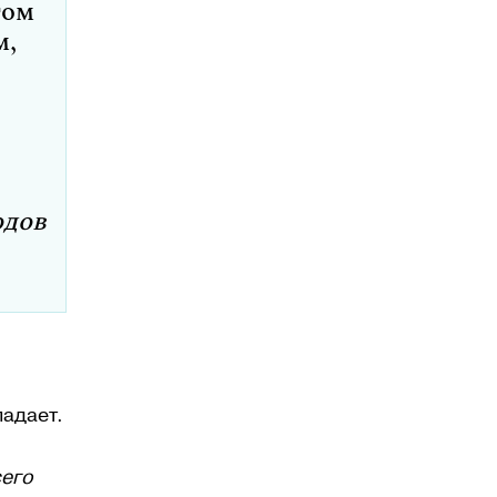
том
м,
одов
падает.
сего