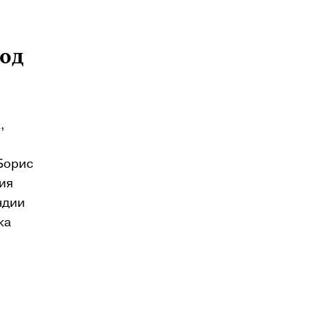
од
,
 Борис
ия
ндии
ка