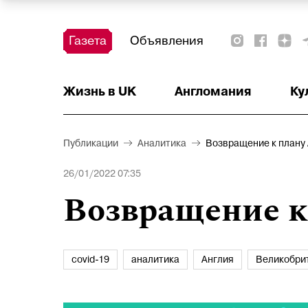
Газета
Объявления
Жизнь в UK
Тест
Красота и здоровье
Ваше право
Актуально
Аналитика
Читать!
Недвижимость
Наши на острове
Наши на старте
Афиша
Детское
Образование
Деньги
Англомания
Ку
Публикации
Аналитика
Возвращение к плану
26/01/2022 07:35
Возвращение к
covid-19
аналитика
Англия
Великобри