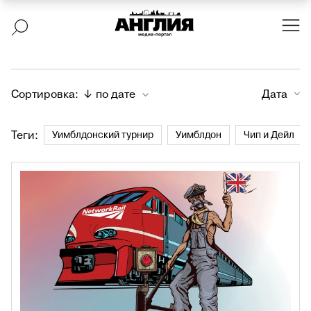
Сортировка:
↓ по дате
Дата
Теги:
Уимблдонский турнир
Уимблдон
Чип и Дейл