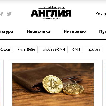
Как 
льтура
Неовсянка
Интервью
Пу
мблдон
Чип и Дейл
мировые СМИ
СМИ
красота