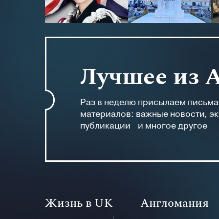
Лучшее из 
Раз в неделю присылаем письм
материалов: важные новости, э
публикации и многое другое
Жизнь в UK
Путешествия
Кино
Тест
Красота и здоровье
Ваше право
Актуально
Аналитика
Читать!
Недвижимость
Наши на острове
Наши на старте
Афиша
Детское
Образование
Деньги
Англомания