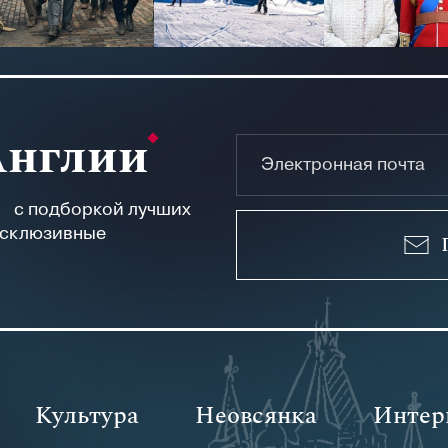
Англии
а с подборкой лучших
ксклюзивные
Культура
Неовсянка
Интер